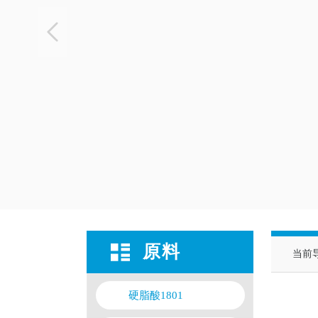
原料
当前
硬脂酸1801