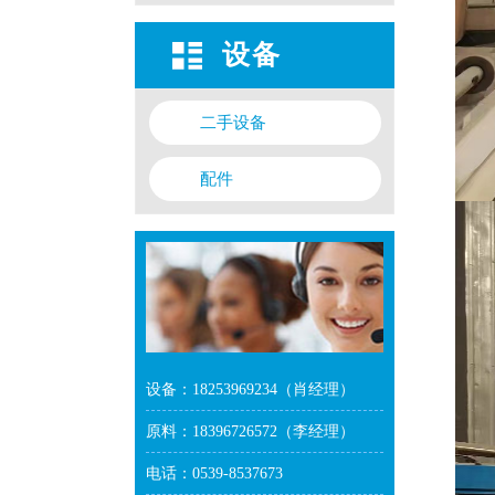
设备
二手设备
配件
设备：18253969234（肖经理）
原料：18396726572（李经理）
电话：0539-8537673